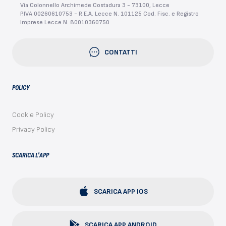
Via Colonnello Archimede Costadura 3 - 73100, Lecce
P.IVA 00260610753 - R.E.A. Lecce N. 101125 Cod. Fisc. e Registro
Imprese Lecce N. 80010360750
CONTATTI
POLICY
Cookie Policy
Privacy Policy
SCARICA L'APP
SCARICA APP IOS
SCARICA APP ANDROID