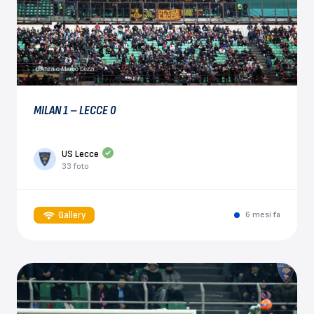
MILAN 1 – LECCE 0
US Lecce
33 foto
Gallery
6 mesi fa