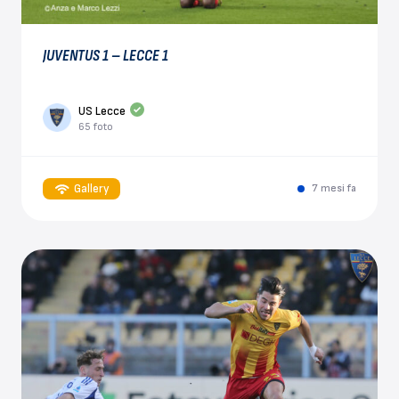
JUVENTUS 1 – LECCE 1
US Lecce
65 foto
Gallery
7 mesi fa