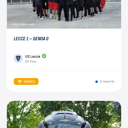
LECCE 1 – GENOA 0
US Lecce
85 foto
Gallery
2 mesi fa