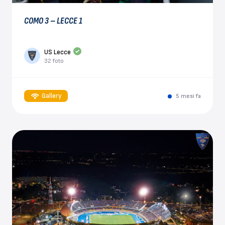
COMO 3 – LECCE 1
US Lecce
32 foto
Gallery
5 mesi fa