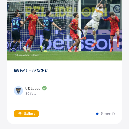
INTER 1 – LECCE 0
US Lecce
30 foto
Gallery
6 mesi fa