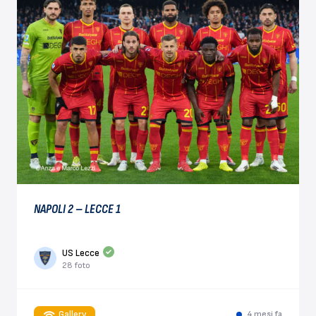
NAPOLI 2 – LECCE 1
US Lecce
28 foto
Gallery
4 mesi fa