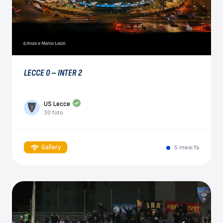
LECCE 0 – INTER 2
US Lecce
30 foto
Gallery
5 mesi fa