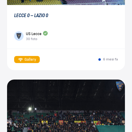
LECCE 0 – LAZIO 0
US Lecce
30 foto
Gallery
6 mesi fa