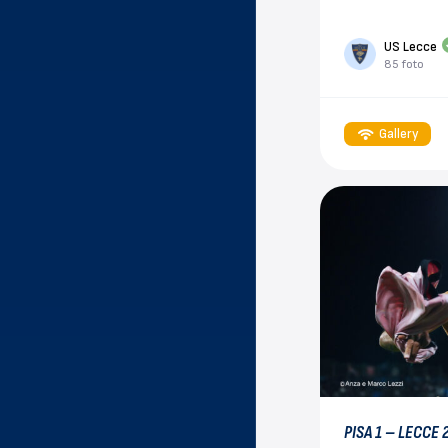
US Lecce
85 foto
Gallery
PISA 1 – LECCE 