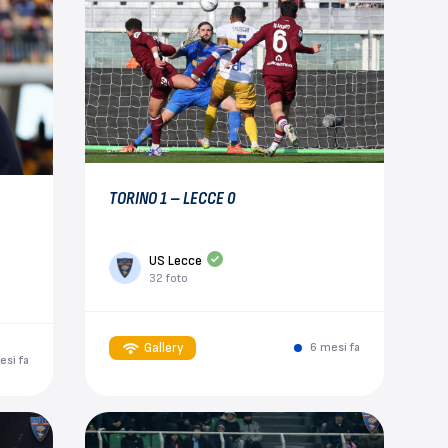
TORINO 1 – LECCE 0
US Lecce
32 foto
Gallery
6 mesi fa
esi fa