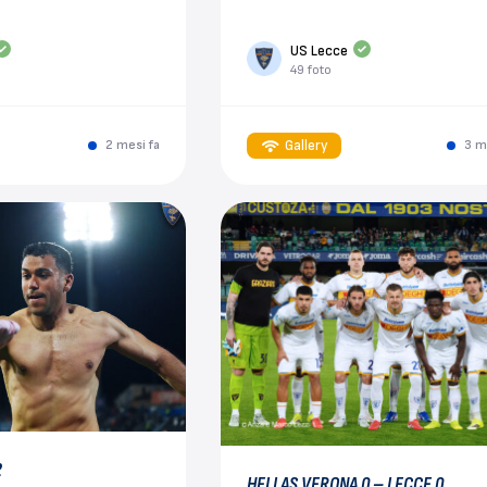
US Lecce
49 foto
Gallery
2 mesi fa
3 m
2
HELLAS VERONA 0 – LECCE 0