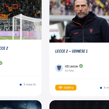
CCE 2
LECCE 2 – UDINESE 1
US Lecce
41 foto
5 mesi fa
Gallery
6 m