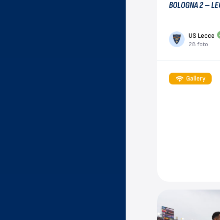
BOLOGNA 2 – LE
US Lecce
28 foto
Gallery