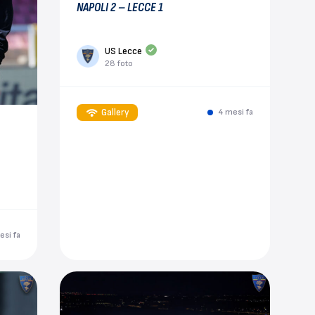
NAPOLI 2 – LECCE 1
US Lecce
28 foto
Gallery
4 mesi fa
esi fa