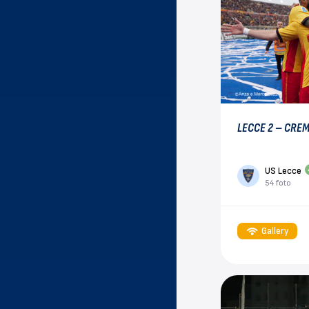
LECCE 2 – CRE
US Lecce
54 foto
Gallery