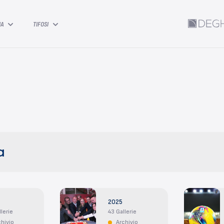
IA
TIFOSI
2025
lerie
43 Gallerie
chivio
Archivio