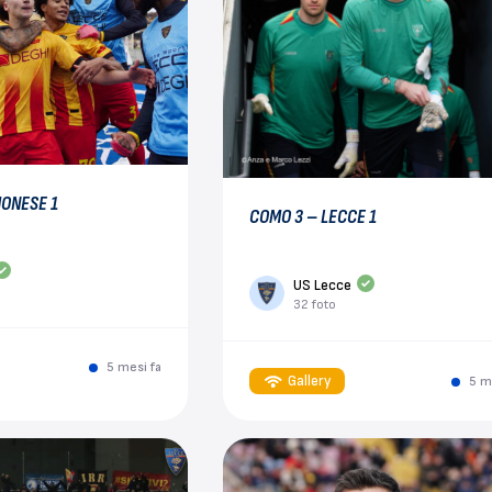
MONESE 1
COMO 3 – LECCE 1
US Lecce
32 foto
5 mesi fa
Gallery
5 m