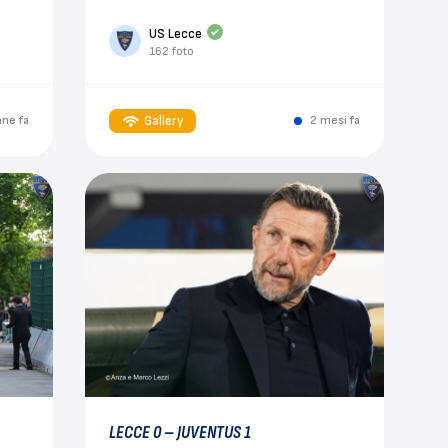
US Lecce
162 foto
Gallery
ane fa
2 mesi fa
LECCE 0 – JUVENTUS 1