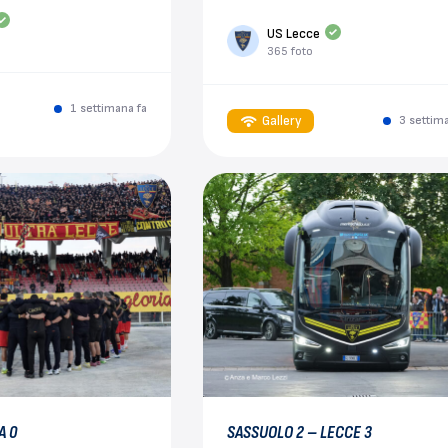
US Lecce
365 foto
1 settimana fa
Gallery
3 settim
A 0
SASSUOLO 2 – LECCE 3