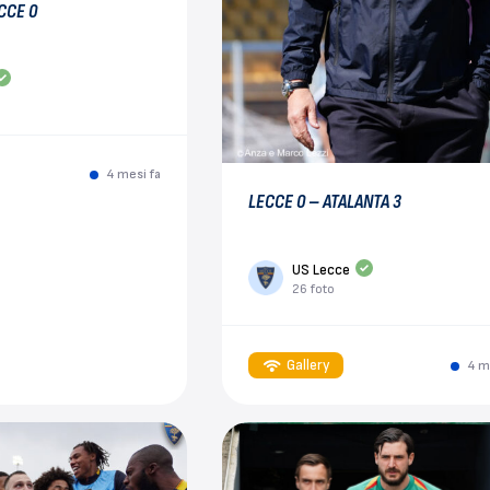
CCE 0
4 mesi fa
LECCE 0 – ATALANTA 3
US Lecce
26 foto
Gallery
4 m