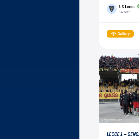
US Lecce
14 foto
Gallery
LECCE 1 – GENO