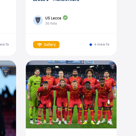
US Lecce
30 foto
Gallery
esi fa
4 mesi fa