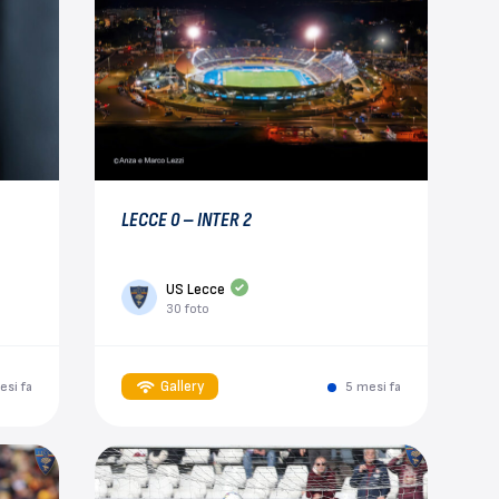
LECCE 0 – INTER 2
US Lecce
30 foto
Gallery
esi fa
5 mesi fa