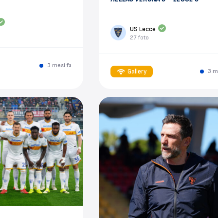
US Lecce
27 foto
3 mesi fa
Gallery
3 m