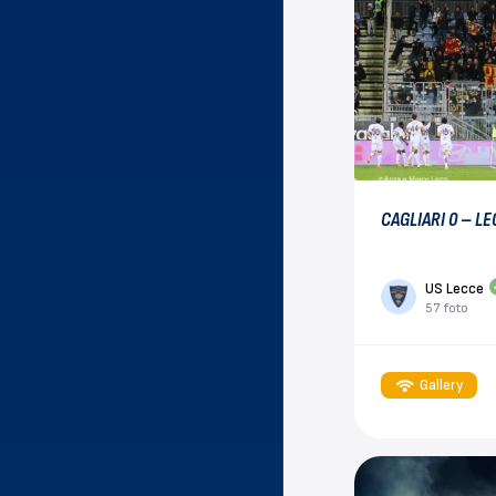
CAGLIARI 0 – LE
US Lecce
57 foto
Gallery