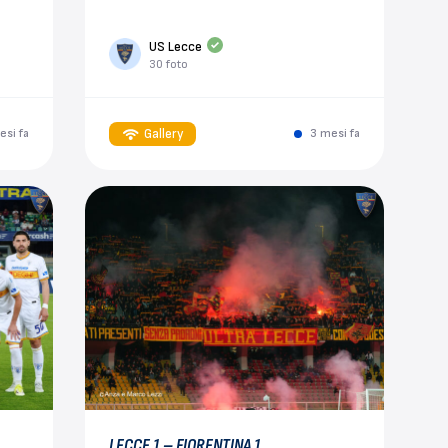
US Lecce
30 foto
Gallery
esi fa
3 mesi fa
LECCE 1 – FIORENTINA 1