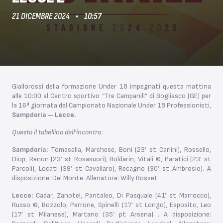
21 DICEMBRE 2024
10:57
Giallorossi della formazione Under 18 impegnati questa mattina
alle 10:00 al Centro sportivo “Tre Campanili” di Bogliasco (GE) per
la 16ª giornata del Campionato Nazionale Under 18 Professionisti,
Sampdoria – Lecce.
Questo il tabellino dell’incontro:
Sampdoria:
Tomasella, Marchese, Boni (23’ st Carlini), Rossello,
Diop, Renon (23’ st Rosasuori), Boldarin, Vitali ©, Paratici (23’ st
Parcoli), Locati (39’ st Cavallaro), Recagno (30’ st Ambrosio). A
disposizione: Del Monte. Allenatore: Willy Rosset
Lecce:
Cadar, Zanotel, Pantaleo, Di Pasquale (41’ st Marrocco),
Russo ©, Bozzolo, Perrone, Spinelli (17’ st Longo), Esposito, Leo
(17’ st Milanese), Martano (35’ pt Arsena) . A disposizione: