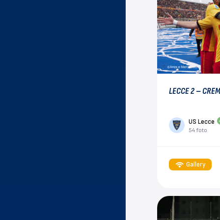
LECCE 2 – CRE
US Lecce
54 foto
Gallery