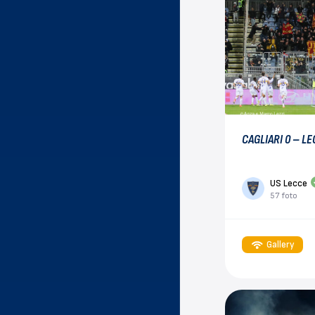
CAGLIARI 0 – LE
US Lecce
57 foto
Gallery