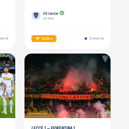
US Lecce
30 foto
Gallery
esi fa
3 mesi fa
LECCE 1 – FIORENTINA 1