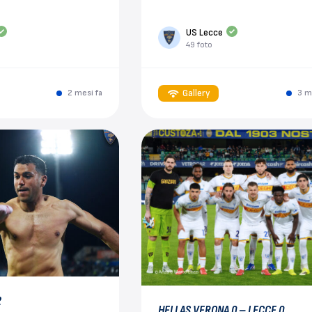
US Lecce
49 foto
Gallery
2 mesi fa
3 m
2
HELLAS VERONA 0 – LECCE 0