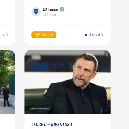
US Lecce
162 foto
Gallery
ane fa
2 mesi fa
LECCE 0 – JUVENTUS 1