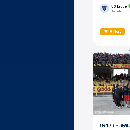
US Lecce
14 foto
Gallery
LECCE 1 – GENO