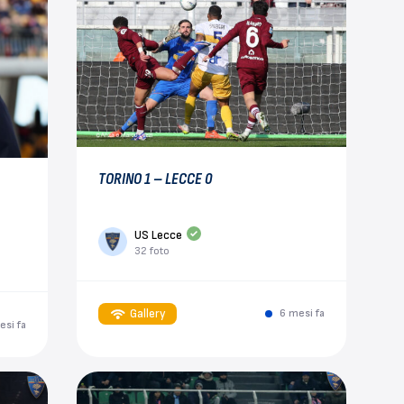
TORINO 1 – LECCE 0
US Lecce
32 foto
Gallery
6 mesi fa
esi fa