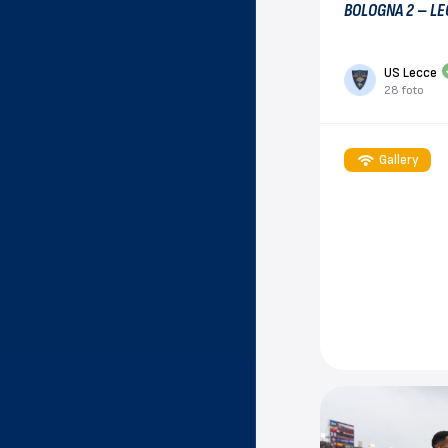
BOLOGNA 2 – LE
US Lecce
28 foto
Gallery