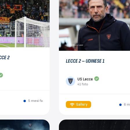
CCE 2
LECCE 2 – UDINESE 1
US Lecce
41 foto
5 mesi fa
Gallery
6 m