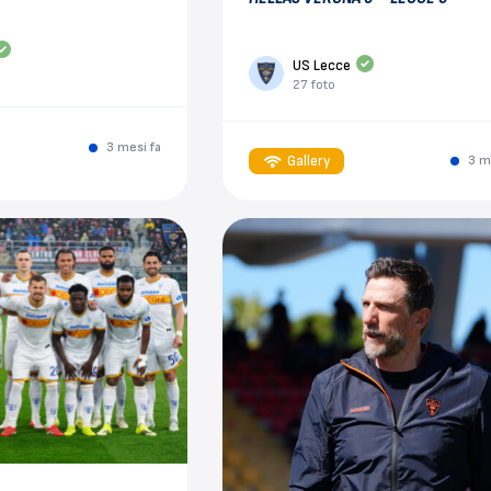
US Lecce
27 foto
3 mesi fa
Gallery
3 m