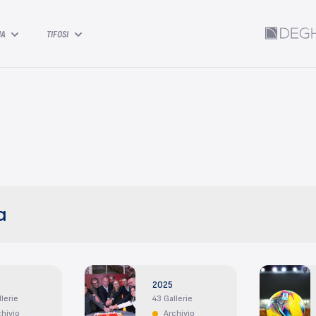
IA
TIFOSI
2025
lerie
43 Gallerie
chivio
Archivio