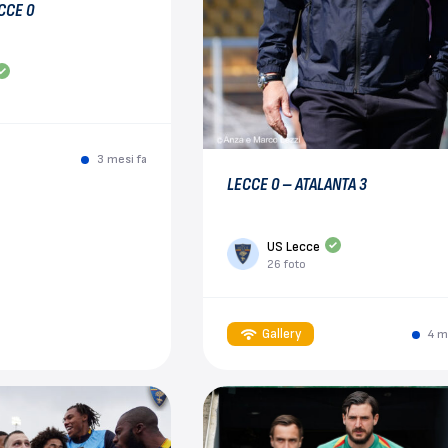
CCE 0
3 mesi fa
LECCE 0 – ATALANTA 3
US Lecce
26 foto
Gallery
4 m