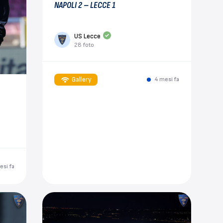
NAPOLI 2 – LECCE 1
US Lecce
28 foto
Gallery
4 mesi fa
esi fa