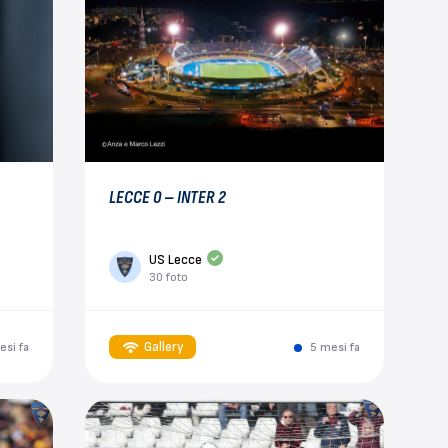
LECCE 0 – INTER 2
US Lecce
30 foto
Gallery
esi fa
5 mesi fa