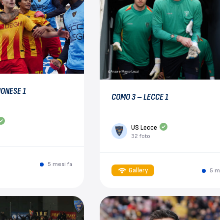
MONESE 1
COMO 3 – LECCE 1
US Lecce
32 foto
5 mesi fa
Gallery
5 m