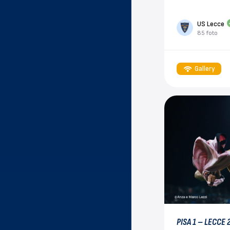
US Lecce
85 foto
Gallery
PISA 1 – LECCE 