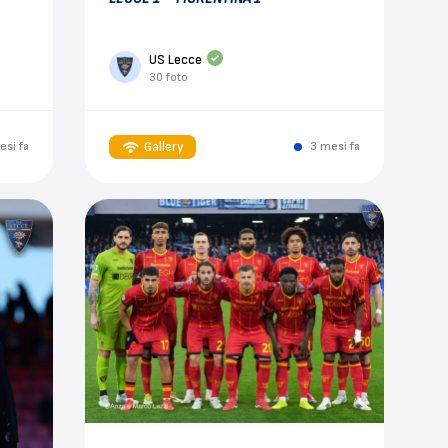
US Lecce
30 foto
Gallery
esi fa
3 mesi fa