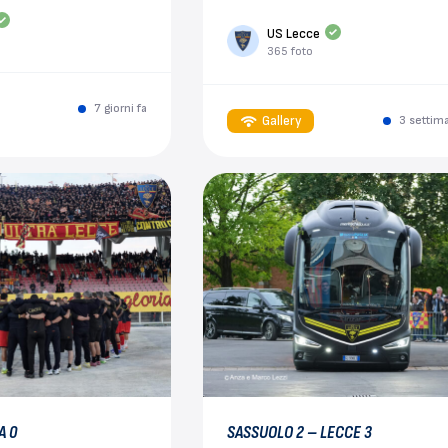
US Lecce
365 foto
7 giorni fa
Gallery
3 settim
A 0
SASSUOLO 2 – LECCE 3