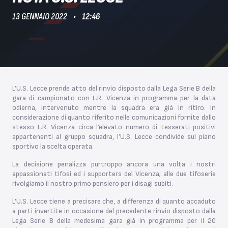
13 GENNAIO 2022
12:46
L’U.S. Lecce prende atto del rinvio disposto dalla Lega Serie B della
gara di campionato con L.R. Vicenza in programma per la data
odierna, intervenuto mentre la squadra era già in ritiro. In
considerazione di quanto riferito nelle comunicazioni fornite dallo
stesso L.R. Vicenza circa l’elevato numero di tesserati positivi
appartenenti al gruppo squadra, l’U.S. Lecce condivide sul piano
sportivo la scelta operata.
La decisione penalizza purtroppo ancora una volta i nostri
appassionati tifosi ed i supporters del Vicenza; alle due tifoserie
rivolgiamo il nostro primo pensiero per i disagi subiti.
L’U.S. Lecce tiene a precisare che, a differenza di quanto accaduto
a parti invertite in occasione del precedente rinvio disposto dalla
Lega Serie B della medesima gara già in programma per il 20