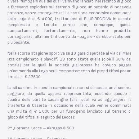
diversi fumogeni due dei quali venivano lanciati nel recinto di gioco
e facevano esplodere sul terreno di gioco un petardo di notevole
potenza, senza conseguenze”. La sanzione economica comminata
dalla Lega è di € 4.000, trattandosi di PLURIRECIDIVA in questo
campionato e tenuto conto che, comunque, questi
comportamenti, fortunatamente, non hanno prodotto
conseguenze, altrimenti il conto da <pagare> sarebbe stato ben
più pesante.
Nella scorsa stagione sportiva su 19 gare disputate al Via del Mare
(tra campionato e playoff) 13 sono state quelle (cioè il 68% del
totale) per le quali la società giallorossa ha dovuto pagare
un’ammenda alla Lega per il comportamento dei propri tifosi per un
totale di € 37.500.
La situazione in questo campionato non si discosta, anzi sembra
peggiore, da quella appena rappresentata, essendo questo il
quadro delle partite casalinghe (alle quali va ad aggiungersi la
trasferta di Caserta in occasione della quale venne comminata
una multa di € 1.000 per un fumogeno lanciato sul terreno di
gioco dai tifosi al seguito del Lecce):
2^ giornata: Lecce – Akragas € 500
4^ giornata: Lecce – Catanzaro