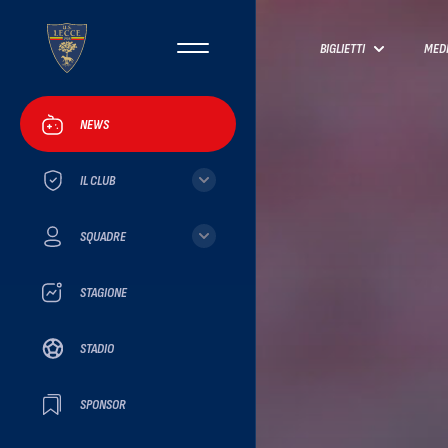
BIGLIETTI
MED
NEWS
IL CLUB
SQUADRE
STAGIONE
STADIO
SPONSOR