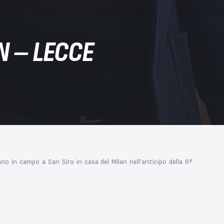
N – LECCE
nno in campo a San Siro in casa del Milan nell’anticipo della 6ª