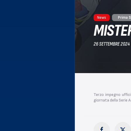
News
Prima 
MISTE
26 SETTEMBRE 2024
Terzo impegno ufficia
giornata della Serie A