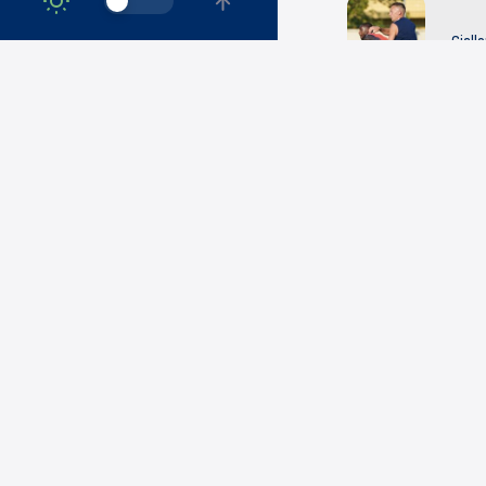
Giallo
Prima
7 Ago
Nota 
Comun
7 Ago