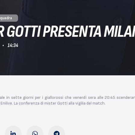
Squadra
R GOTTI PRESENTA MILA
14:34
le in sette giorni per i giallorossi che venerdì sera alle 20:45 scendera
 Enilive. La conferenza di mister Gotti alla vigilia del match.