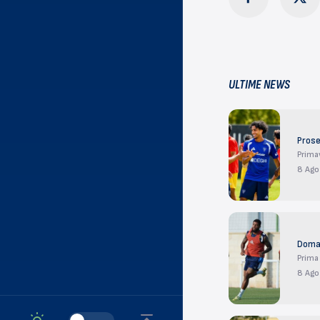
ULTIME NEWS
Prose
Prima
8 Ago
Doman
Prima
8 Ago