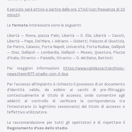
Il servizio sarà attivo a partire dalle ore 17:45 (con frequenza di 10
minuti)
.
Le
fermate
interessate sono le seguenti:
Libertà – Roma, piazza Palio, Libertà – S. Elia, Libertà – Cavoti,
Libertà – Pepe, Del Mare, I. Adriano – Gobetti, Palazzo di Giustizia,
De Pietro, Calasso, Porta Napoli, Università, Porta Rudiae, Gallipoli
– Diaz, Gallipoli – Lombardia, Gallipoli – Museo, Questura, Piazza
d’Italia, Otranto – Paisiello, Otranto – O. del Balzo, Battisti.
Per maggiori informazioni
https://www.sgmlecce.it/archivio-
news/item/877-stadio-con-il-bus
Per l’accesso all’impianto è richiesto il possesso di un documento
d’identità valido, da esibire ai varchi di pre-filtraggio
contestualmente al titolo di accesso, onde consentire agli
addetti al controllo di verificare la corrispondenza tra
l’intestatario (o legittimo cessionario) del titolo di accesso e
l’effettivo utilizzatore.
La raccomandazione per tutti gli spettatori è di rispettare il
Regolamento d’uso dello stadio
.