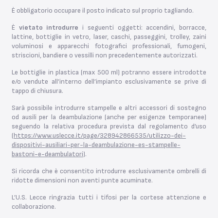
È obbligatorio occupare il posto indicato sul proprio tagliando.
È
vietato introdurre
i seguenti oggetti: accendini, borracce,
lattine, bottiglie in vetro, laser, caschi, passeggini, trolley, zaini
voluminosi e apparecchi fotografici professionali, fumogeni,
striscioni, bandiere o vessilli non precedentemente autorizzati.
Le bottiglie in plastica (max 500 ml) potranno essere introdotte
e/o vendute all’interno dell’impianto esclusivamente se prive di
tappo di chiusura.
Sarà possibile introdurre stampelle e altri accessori di sostegno
od ausili per la deambulazione (anche per esigenze temporanee)
seguendo la relativa procedura prevista dal regolamento d’uso
(
https://www.uslecce.it/page/328942866535/utilizzo-dei-
dispositivi-ausiliari-per-la-deambulazione-es-stampelle-
bastoni-e-deambulatori
).
Si ricorda che è consentito introdurre esclusivamente ombrelli di
ridotte dimensioni non aventi punte acuminate.
L’U.S. Lecce ringrazia tutti i tifosi per la cortese attenzione e
collaborazione.