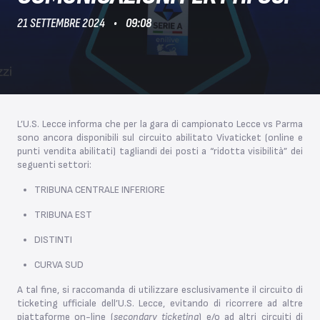
21 SETTEMBRE 2024
09:08
L’U.S. Lecce informa che per la gara di campionato Lecce vs Parma
sono ancora disponibili sul circuito abilitato Vivaticket (online e
punti vendita abilitati) tagliandi dei posti a “ridotta visibilità” dei
seguenti settori:
TRIBUNA CENTRALE INFERIORE
TRIBUNA EST
DISTINTI
CURVA SUD
A tal fine, si raccomanda di utilizzare esclusivamente il circuito di
ticketing ufficiale dell’U.S. Lecce, evitando di ricorrere ad altre
piattaforme on-line (
secondary ticketing
) e/o ad altri circuiti di