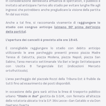
In considerazione dell’elevata affluenza di spettatori, il pubblico è
invitato ad anticipare l’arrivo allo stadio per evitare lunghe file agli
ingressi che potrebbero anche pregiudicare la visione della partita
fin dal suo inizio.
Anche a tal fine, si raccomanda vivamente di r
aggiungere lo
stadio con congruo anticipo (
almeno 90’ prima dell’inizio
della partita)
.
L’apertura dei cancelli è prevista alle ore 18:45.
È consigliabile raggiungere lo stadio con debito anticipo
utilizzando le aree parcheggio presenti presso piazza Madre
Teresa di Calcutta, piazza Modena, piazza Napoli, piazza San
Sabino, l’area mercato settimanale Via Bari e largo Settelacquare
con Uscita 8 Tangenziale Est (indicazioni Mercato
ortofrutticolo).
L’area parcheggio del piazzale Rozzi della Tribuna Est è fruibile da
tutti fino ad esaurimento dei posti disponibili.
In occasione della gara sarà attiva la linea di trasporto pubblico
urbano
“
Stadio in Bus
”
gestita da S.G.M., con fermata all’altezza
della rotatoria ubicata tra la S.P. 364 Lecce–San Cataldo e via Don
Gaetano Quarta.