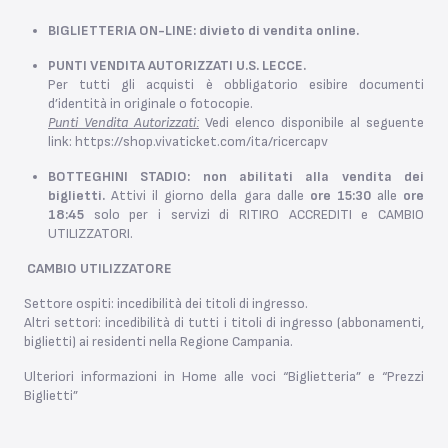
BIGLIETTERIA ON-LINE: divieto di vendita online.
PUNTI VENDITA AUTORIZZATI U.S. LECCE.
Per tutti gli acquisti è obbligatorio esibire documenti
d’identità in originale o fotocopie.
Punti Vendita Autorizzati:
Vedi elenco disponibile al seguente
link:
https://shop.vivaticket.com/ita/ricercapv
BOTTEGHINI STADIO: non abilitati alla vendita dei
biglietti.
Attivi il giorno della gara dalle
ore 15:30
alle
ore
18:45
solo per i servizi di RITIRO ACCREDITI e CAMBIO
UTILIZZATORI.
CAMBIO UTILIZZATORE
Settore ospiti: incedibilità dei titoli di ingresso.
Altri settori: incedibilità di tutti i titoli di ingresso (abbonamenti,
biglietti) ai residenti nella Regione Campania.
Ulteriori informazioni in Home alle voci “Biglietteria” e “Prezzi
Biglietti”