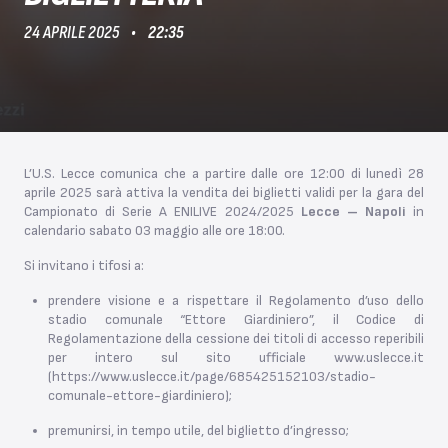
24 APRILE 2025
22:35
L’U.S. Lecce comunica che a partire dalle ore 12:00 di lunedì 28
aprile 2025 sarà attiva la vendita dei biglietti validi per la gara del
Campionato di Serie A ENILIVE 2024/2025
Lecce – Napoli
in
calendario sabato 03 maggio alle ore 18:00.
Si invitano i tifosi a:
prendere visione e a rispettare il Regolamento d’uso dello
stadio comunale “Ettore Giardiniero”, il Codice di
Regolamentazione della cessione dei titoli di accesso reperibili
per intero sul sito ufficiale
www.uslecce.it
(
https://www.uslecce.it/page/685425152103/stadio-
comunale-ettore-giardiniero
);
premunirsi, in tempo utile, del biglietto d’ingresso;