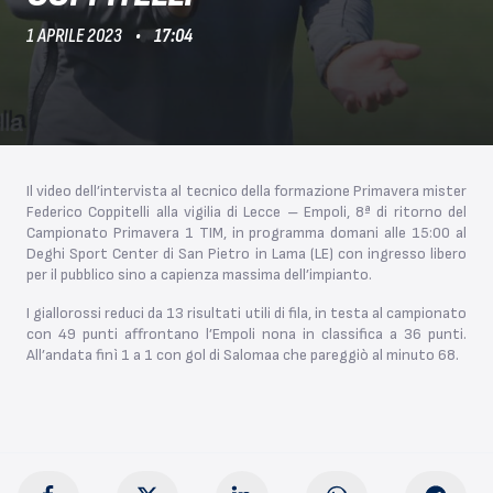
1 APRILE 2023
17:04
Il video dell’intervista al tecnico della formazione Primavera mister
Federico Coppitelli alla vigilia di Lecce – Empoli, 8ª di ritorno del
Campionato Primavera 1 TIM, in programma domani alle 15:00 al
Deghi Sport Center di San Pietro in Lama (LE) con ingresso libero
per il pubblico sino a capienza massima dell’impianto.
I giallorossi reduci da 13 risultati utili di fila, in testa al campionato
con 49 punti affrontano l’Empoli nona in classifica a 36 punti.
All’andata finì 1 a 1 con gol di Salomaa che pareggiò al minuto 68.