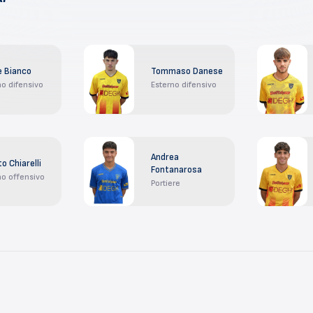
e Bianco
Tommaso Danese
no difensivo
Esterno difensivo
Andrea
o Chiarelli
Fontanarosa
no offensivo
Portiere