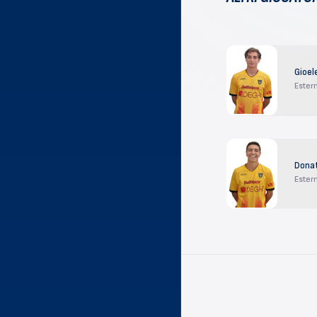
Gioel
Ester
Donat
Ester