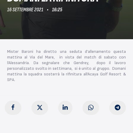
16 SETTEMBRE 2021
16:25
Mister Baroni ha diretto una seduta d’allenamento questa
mattina al Via del Mare, in vista del match di sabato con
l’Alessandria. Da segnalare che Gendrey, dopo il lavoro
personalizzato svolto in settimana, si è unito al gruppo. Domani
mattina la squadra sosterrà la rifinitura all’Acaya Golf Resort &
SPA.