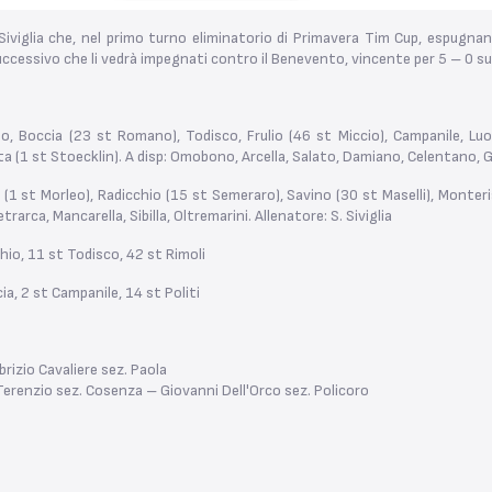
 Siviglia che, nel primo turno eliminatorio di Primavera Tim Cup, espugnano
ccessivo che li vedrà impegnati contro il Benevento, vincente per 5 – 0 sul 
to, Boccia (23 st Romano), Todisco, Frulio (46 st Miccio), Campanile, Lu
a (1 st Stoecklin). A disp: Omobono, Arcella, Salato, Damiano, Celentano, G
io (1 st Morleo), Radicchio (15 st Semeraro), Savino (30 st Maselli), Monteris
Petrarca, Mancarella, Sibilla, Oltremarini. Allenatore: S. Siviglia
hio, 11 st Todisco, 42 st Rimoli
a, 2 st Campanile, 14 st Politi
brizio Cavaliere sez. Paola
Terenzio sez. Cosenza – Giovanni Dell'Orco sez. Policoro