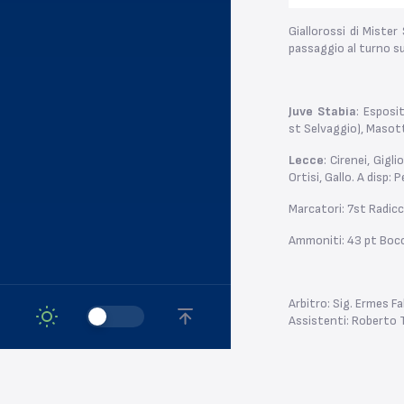
Giallorossi di Mister
passaggio al turno su
Juve Stabia
: Esposi
st Selvaggio), Masott
Lecce
: Cirenei, Gigl
Ortisi, Gallo. A disp: 
Marcatori: 7st Radicc
Ammoniti: 43 pt Bocci
Arbitro: Sig. Ermes Fa
Assistenti: Roberto 